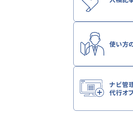
使い方
ナビ管
代行オ