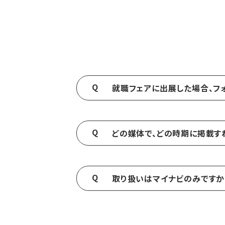
就職フェアに出展した場合、フ
弊社よりお申込みいただいたご出展に
どの媒体で、どの時期に掲載す
貴社の採用ターゲットや、求職者の動
取り扱いはマイナビのみですか
いいえ、他の媒体も取り扱っておりま